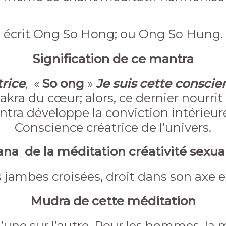
a écrit Ong So Hong; ou Ong So Hung.
Signification de ce mantra
trice
,
«
So ong
»
Je suis cette conscie
kra du cœur; alors, ce dernier nourrit
antra
développe la conviction intérieu
Conscience créatrice de l’univers.
na de la méditation créativité sexua
s jambes croisées, droit dans son axe 
Mudra de cette méditation
une sur l’autre. Pour les hommes, la 