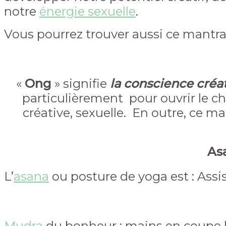
notre
énergie sexuelle
.
Vous pourrez trouver aussi ce mantr
«
Ong
» signifie
la conscience créa
particulièrement pour ouvrir le cha
créative, sexuelle. E
n outre, ce m
Asa
L’
asana
ou posture de yoga est : Assi
Mudra
du bonheur : mains en coupe l’