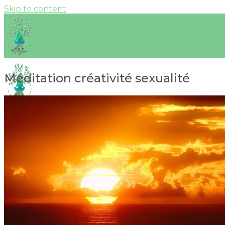
Skip to content
Méditation créativité sexualité
Menu
Accueil
Actualités
Vidéos
Kundalini Yoga
Bienfaits & Postures
Déroulement d’une séance
Mantras
Yoga et marche méditative « Être Mantra »
Mudras
Méditation