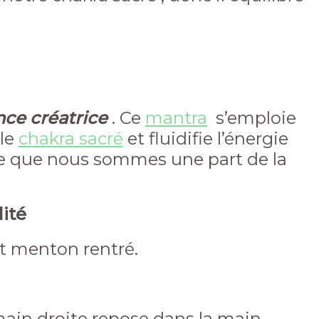
nce créatrice
. Ce
mantra
s’emploie
 le
chakra sacré
et fluidifie l’énergie
re que nous sommes une part de la
lité
et menton rentré.
main droite repose dans la main