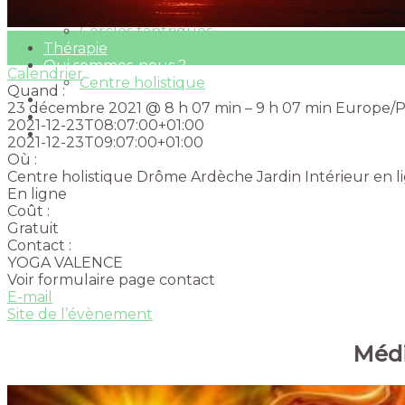
Tantra
Cercles tantriques
25
Thérapie
Fév
Qui sommes-nous ?
Calendrier
Centre holistique
Quand :
Tarifs
23 décembre 2021 @ 8 h 07 min – 9 h 07 min
Europe/Pa
Contact
2021-12-23T08:07:00+01:00
2021-12-23T09:07:00+01:00
Où :
Centre holistique Drôme Ardèche Jardin Intérieur en l
En ligne
Coût :
Gratuit
Contact :
YOGA VALENCE
Voir formulaire page contact
E-mail
Site de l’évènement
Médi