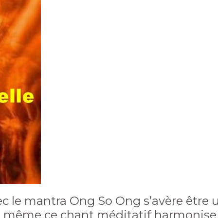
ec le mantra Ong So Ong s’avère être 
e même ce chant méditatif harmonise n