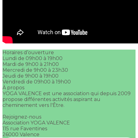
Horaires d’ouverture
Lundi de 09h00 à 19h00
Mardi de 9h00 à 21h00
Mercredi de 9h00 à 23h30
Jeudi de 9h00 à 19h00
Vendredi de 09h00 à 19h00
À propos
YOGA VALENCE est une association qui depuis 2009
propose différentes activités aspirant au
cheminement vers l'Être.
Rejoignez-nous
Association YOGA VALENCE
115 rue Faventines
26000 Valence