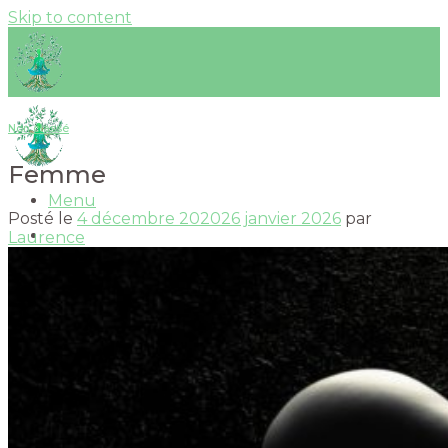
Skip to content
Non classé
Femme
Menu
Posté le
4 décembre 2020
26 janvier 2026
par
Accueil
Laurence
Actualités
Vidéos
Kundalini Yoga
Bienfaits & Postures
Déroulement d’une séance
Mantras
Yoga et marche méditative « Être Mantra »
Mudras
Méditation
Tantra
Cercles tantriques