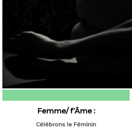
Thérapie
Qui sommes-nous ?
Centre holistique
Tarifs
Contact
04
Déc
Femme/ f’Âme :
Célébrons le Féminin