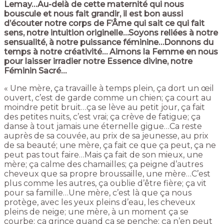
Lemay…Au-delà de cette maternité qui nous
bouscule et nous fait grandir, il est bon aussi
d’écouter notre corps de F’Âme qui sait ce qui fait
sens, notre intuition originelle…Soyons reliées à notre
sensualité, à notre puissance féminine…Donnons du
temps à notre créativité… Aimons la Femme en nous
pour laisser irradier notre Essence divine, notre
Féminin Sacré…
« Une mère, ça travaille à temps plein, ça dort un œil
ouvert, c’est de garde comme un chien; ça court au
moindre petit bruit…ça se lève au petit jour, ça fait
des petites nuits, c’est vrai; ça crève de fatigue; ça
danse à tout jamais une éternelle gigue…Ca reste
auprès de sa couvée, au prix de sa jeunesse, au prix
de sa beauté; une mère, ça fait ce que ça peut, ça ne
peut pas tout faire…Mais ça fait de son mieux, une
mère; ça calme des chamailles; ça peigne d’autres
cheveux que sa propre broussaille, une mère…C’est
plus comme les autres, ça oublie d’être fière; ça vit
pour sa famille…Une mère, c’est là que ça nous
protège, avec les yeux pleins d’eau, les cheveux
pleins de neige; une mère, à un moment ça se
courbe; ça grince quand ça se penche; ça n’en peut