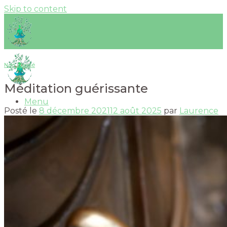
Skip to content
Non classé
Méditation guérissante
Menu
Posté le
8 décembre 2021
12 août 2025
par
Laurence
Accueil
Actualités
Vidéos
Kundalini Yoga
Bienfaits & Postures
Déroulement d’une séance
Mantras
Yoga et marche méditative « Être Mantra »
Mudras
Méditation
Tantra
Cercles tantriques