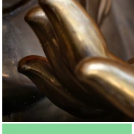
Thérapie
Qui sommes-nous ?
Centre holistique
Tarifs
Contact
08
Déc