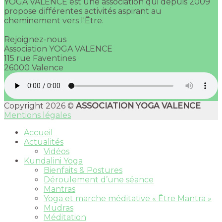
YOGA VALENCE est une association qui depuis 2009
propose différentes activités aspirant au
cheminement vers l'Être.
Rejoignez-nous
Association YOGA VALENCE
115 rue Faventines
26000 Valence
Copyright 2026 ©
ASSOCIATION YOGA VALENCE
Mentions légales
Accueil
Actualités
Vidéos
Kundalini Yoga
Bienfaits & Postures
Déroulement d’une séance
Mantras
Yoga et marche méditative « Être Mantra »
Mudras
Méditation