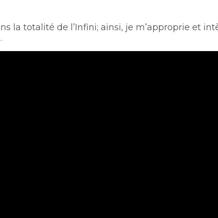
ns la totalité de l’Infini; ainsi, je m’approprie et i
.