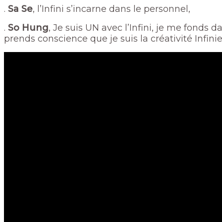
.
Sa Se
, l’Infini s’incarne dans le personnel,
.
So Hung
, Je suis UN avec l’Infini, je me fonds da
prends conscience que je suis la créativité Infinie