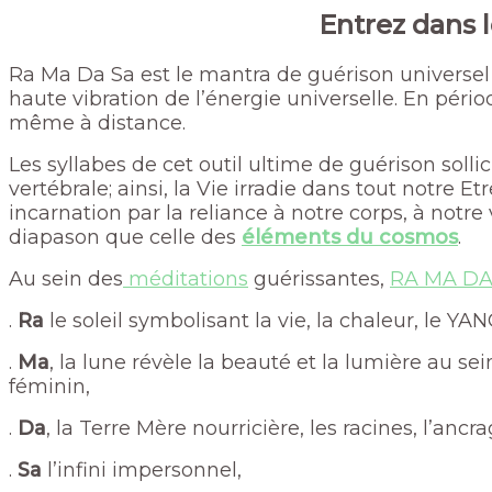
E
ntrez dans 
Ra Ma Da Sa est le mantra de guérison universel é
haute vibration de l’énergie universelle. En péri
même à distance.
Les syllabes de cet
outil ultime de guérison sollici
vertébrale; ainsi, la Vie irradie dans tout notre
incarnation par la reliance à notre corps, à notre
diapason que celle des
éléments du cosmos
.
Au sein des
méditations
guérissantes,
RA MA DA
.
Ra
le soleil symbolisant la vie, la chaleur, le YANG
.
Ma
, la lune révèle la beauté et la lumière au se
féminin,
.
Da
, la Terre Mère nourricière, les racines, l’ancra
.
Sa
l’infini impersonnel,