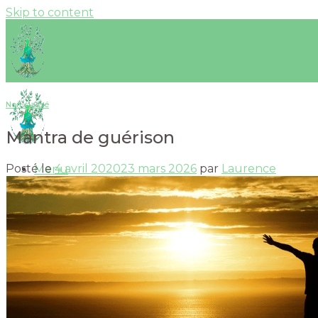
Skip to content
Non classé
Mantra de guérison
Posté le
4 avril 2020
23 mars 2026
par
Laurence
Menu
Accueil
Actualités
Vidéos
Kundalini Yoga
Bienfaits & Postures
Déroulement d’une séance
Mantras
Yoga et marche méditative « Être Mantra »
Mudras
Méditation